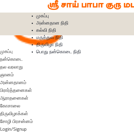
முகப்பு
அன்னதான நிதி
கல்வி நிதி
மருத்துவ நிதி
திருவிழா நிதி
முகப்பு
பொது நன்கொடை நிதி
நன்கொடை
தல வரலாறு
ஞானம்
அன்னதானம்
பிரார்த்தனைகள்
ஆராதனைகள்
கோசாலை
திருவிழாக்கள்
சோழி பிரசன்னம்
Login/Signup